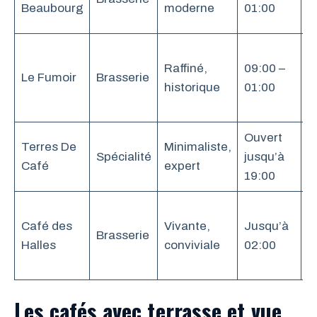
Beaubourg
moderne
01:00
Raffiné,
09:00 –
Le Fumoir
Brasserie
O
historique
01:00
Ouvert
Terres De
Minimaliste,
Spécialité
jusqu’à
N
Café
expert
19:00
Café des
Vivante,
Jusqu’à
Brasserie
O
Halles
conviviale
02:00
Les cafés avec terrasse et vue