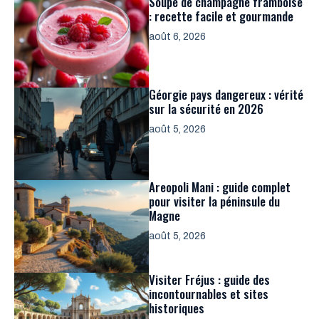
Soupe de champagne framboise
: recette facile et gourmande
août 6, 2026
Géorgie pays dangereux : vérité
sur la sécurité en 2026
août 5, 2026
Areopoli Mani : guide complet
pour visiter la péninsule du
Magne
août 5, 2026
Visiter Fréjus : guide des
incontournables et sites
historiques