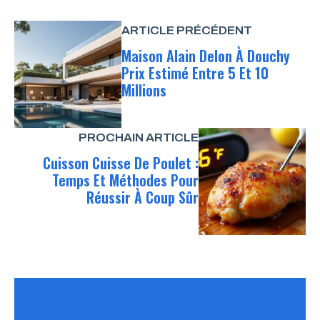
ARTICLE PRÉCÉDENT
Maison Alain Delon À Douchy
Prix Estimé Entre 5 Et 10
Millions
PROCHAIN ARTICLE
Cuisson Cuisse De Poulet :
Temps Et Méthodes Pour
Réussir À Coup Sûr