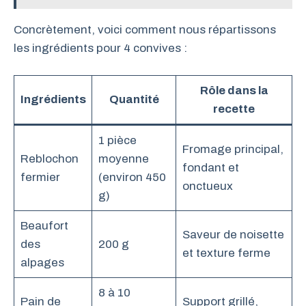
Concrètement, voici comment nous répartissons
les ingrédients pour 4 convives :
Rôle dans la
Ingrédients
Quantité
recette
1 pièce
Fromage principal,
Reblochon
moyenne
fondant et
fermier
(environ 450
onctueux
g)
Beaufort
Saveur de noisette
des
200 g
et texture ferme
alpages
8 à 10
Pain de
Support grillé,