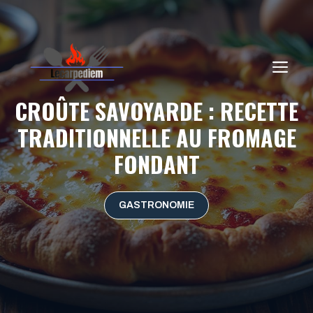
Aller
au
contenu
ME
CROÛTE SAVOYARDE : RECETTE
TRADITIONNELLE AU FROMAGE
FONDANT
GASTRONOMIE