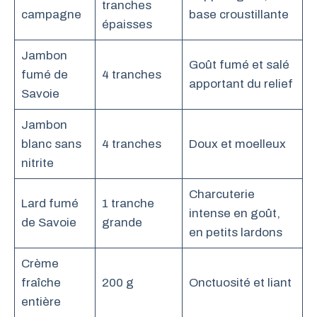
tranches
campagne
base croustillante
épaisses
Jambon
Goût fumé et salé
fumé de
4 tranches
apportant du relief
Savoie
Jambon
blanc sans
4 tranches
Doux et moelleux
nitrite
Charcuterie
Lard fumé
1 tranche
intense en goût,
de Savoie
grande
en petits lardons
Crème
fraîche
200 g
Onctuosité et liant
entière