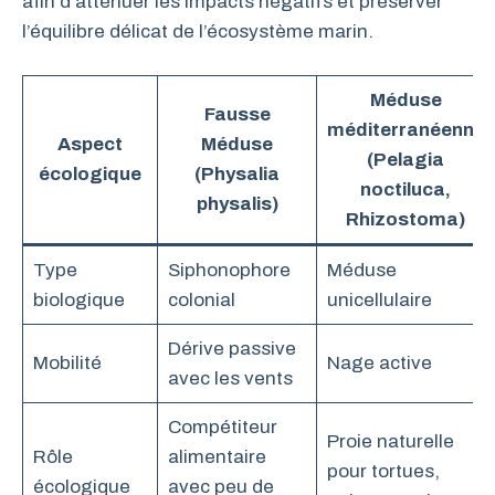
afin d’atténuer les impacts négatifs et préserver
l’équilibre délicat de l’écosystème marin.
Méduse
Fausse
méditerranéenne
Aspect
Méduse
(Pelagia
écologique
(Physalia
noctiluca,
physalis)
Rhizostoma)
Type
Siphonophore
Méduse
biologique
colonial
unicellulaire
Dérive passive
Mobilité
Nage active
avec les vents
Compétiteur
Proie naturelle
Rôle
alimentaire
pour tortues,
écologique
avec peu de