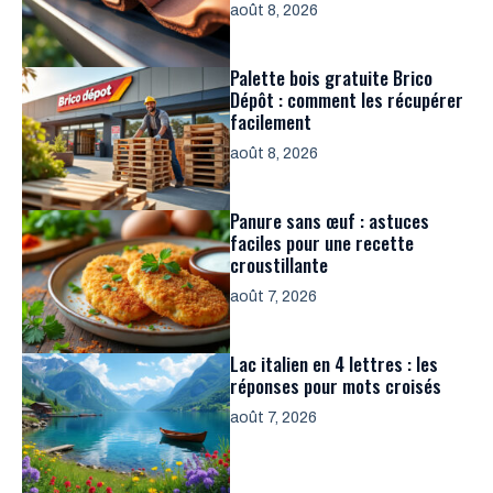
août 8, 2026
Palette bois gratuite Brico
Dépôt : comment les récupérer
facilement
août 8, 2026
Panure sans œuf : astuces
faciles pour une recette
croustillante
août 7, 2026
Lac italien en 4 lettres : les
réponses pour mots croisés
août 7, 2026