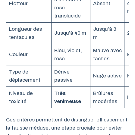
Flotteur
Absent
op
rose
bl
translucide
Longueur des
Jusqu’à 3
Jusqu’à 40 m
2-
tentacules
m
Bleu, violet,
Mauve avec
Couleur
Bl
rose
taches
Type de
Dérive
Nage active
Nag
déplacement
passive
Niveau de
Très
Brûlures
Ino
toxicité
venimeuse
modérées
Ces critères permettent de distinguer efficacement
la fausse méduse, une étape cruciale pour éviter