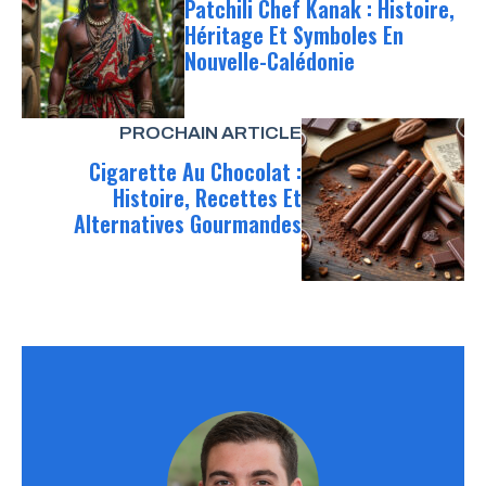
Patchili Chef Kanak : Histoire,
Héritage Et Symboles En
Nouvelle-Calédonie
PROCHAIN ARTICLE
Cigarette Au Chocolat :
Histoire, Recettes Et
Alternatives Gourmandes