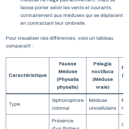
laisse porter selon les vents et courants,
contrairement aux méduses qui se déplacent
en contractant leur ombrelle.
Pour visualiser ces différences, voici un tableau
comparatif :
Fausse
Pelagia
Rh
Méduse
noctiluca
Caractéristique
(P
(Physalia
(Méduse
physalis)
vraie)
Siphonophore
Méduse
Mé
Type
colonial
unicellulaire
ma
Présence
Om
d’un flotteur