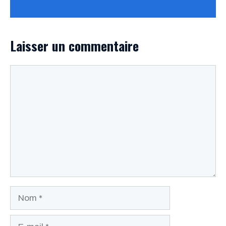
Laisser un commentaire
Commentaire
Nom
E-