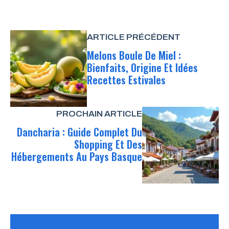
ARTICLE PRÉCÉDENT
Melons Boule De Miel :
Bienfaits, Origine Et Idées
Recettes Estivales
PROCHAIN ARTICLE
Dancharia : Guide Complet Du
Shopping Et Des
Hébergements Au Pays Basque