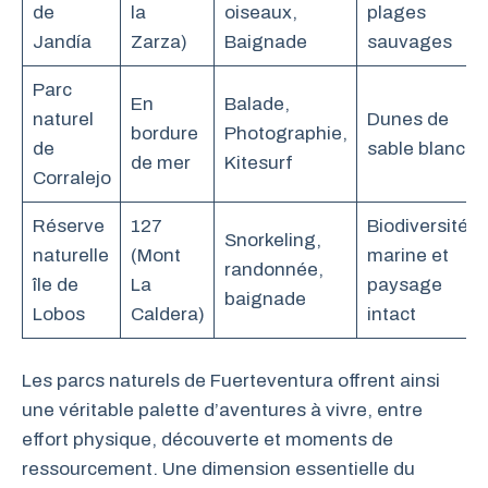
de
la
oiseaux,
plages
Jandía
Zarza)
Baignade
sauvages
Parc
En
Balade,
naturel
Dunes de
bordure
Photographie,
de
sable blanc
de mer
Kitesurf
Corralejo
Réserve
127
Biodiversité
Snorkeling,
naturelle
(Mont
marine et
randonnée,
île de
La
paysage
baignade
Lobos
Caldera)
intact
Les parcs naturels de Fuerteventura offrent ainsi
une véritable palette d’aventures à vivre, entre
effort physique, découverte et moments de
ressourcement. Une dimension essentielle du