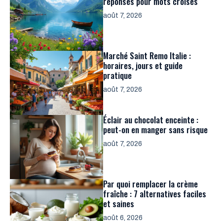
réponses pour mots croisés
août 7, 2026
Marché Saint Remo Italie :
horaires, jours et guide
pratique
août 7, 2026
Éclair au chocolat enceinte :
peut-on en manger sans risque
août 7, 2026
Par quoi remplacer la crème
fraîche : 7 alternatives faciles
et saines
août 6, 2026