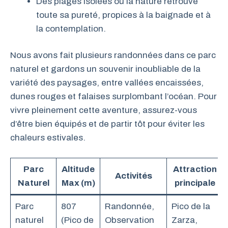
Des plages isolées où la nature retrouve
toute sa pureté, propices à la baignade et à
la contemplation.
Nous avons fait plusieurs randonnées dans ce parc
naturel et gardons un souvenir inoubliable de la
variété des paysages, entre vallées encaissées,
dunes rouges et falaises surplombant l’océan. Pour
vivre pleinement cette aventure, assurez-vous
d’être bien équipés et de partir tôt pour éviter les
chaleurs estivales.
Parc
Altitude
Attraction
Activités
Naturel
Max (m)
principale
Parc
807
Randonnée,
Pico de la
naturel
(Pico de
Observation
Zarza,