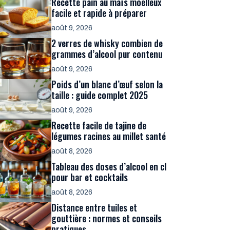
Recette pain au maïs moelleux
facile et rapide à préparer
août 9, 2026
2 verres de whisky combien de
grammes d’alcool pur contenu
août 9, 2026
Poids d’un blanc d’œuf selon la
taille : guide complet 2025
août 9, 2026
Recette facile de tajine de
légumes racines au millet santé
août 8, 2026
Tableau des doses d’alcool en cl
pour bar et cocktails
août 8, 2026
Distance entre tuiles et
gouttière : normes et conseils
pratiques