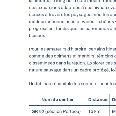
kilomètres le long de la côte méditerranée
des excursions adaptées à des niveaux va
douces à travers les paysages méditerranée
méditerranéenne riche et variée – chênes 
progression, tandis que les panoramas alte
boisées.
Pour les amateurs d’histoire, certains iti
comme des dolmens et menhirs, témoins d
disséminées dans la région. Explorer ces se
nature sauvage dans un cadre protégé, loin 
Un tableau récapitule les sentiers incontou
Nom du sentier
Distance
Di
GR 92 (section Portbou)
15 km
M