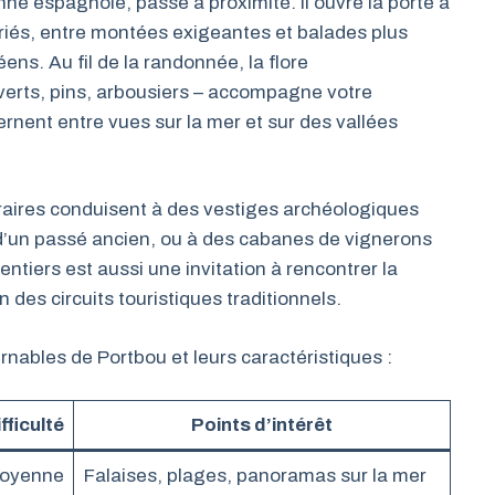
nne espagnole, passe à proximité. Il ouvre la porte à
riés, entre montées exigeantes et balades plus
ns. Au fil de la randonnée, la flore
verts, pins, arbousiers – accompagne votre
rnent entre vues sur la mer et sur des vallées
néraires conduisent à des vestiges archéologiques
’un passé ancien, ou à des cabanes de vignerons
ntiers est aussi une invitation à rencontrer la
des circuits touristiques traditionnels.
rnables de Portbou et leurs caractéristiques :
fficulté
Points d’intérêt
oyenne
Falaises, plages, panoramas sur la mer