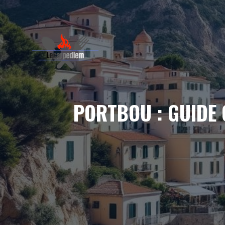
Aller
au
contenu
PORTBOU : GUIDE 