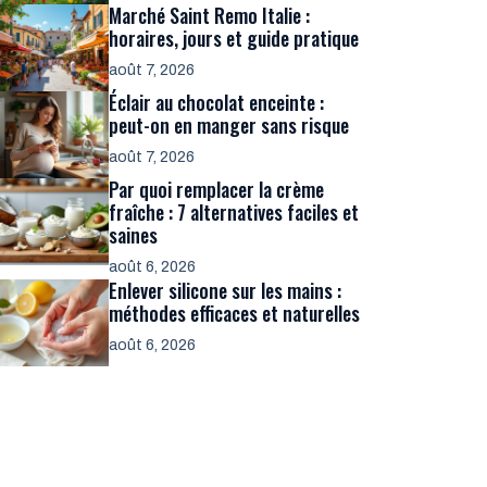
Marché Saint Remo Italie :
horaires, jours et guide pratique
août 7, 2026
Éclair au chocolat enceinte :
peut-on en manger sans risque
août 7, 2026
Par quoi remplacer la crème
fraîche : 7 alternatives faciles et
saines
août 6, 2026
Enlever silicone sur les mains :
méthodes efficaces et naturelles
août 6, 2026