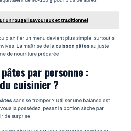
: équivalent de 90-110 g pour plus de fibres
ur un rougail savoureux et traditionnel
u planifier un menu devient plus simple, surtout si
vives. La maîtrise de la
cuisson pâtes
au juste
me de nourriture préparée.
 pâtes par personne :
du cuisinier ?
pâtes
sans se tromper ? Utiliser une balance est
 vous la possédez, pesez la portion sèche par
r de surprise.