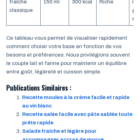
fraîche
150 ml
300 kcal
Riche
ma
classique
go
en 
Ce tableau vous permet de visualiser rapidement
comment choisir votre base en fonction de vos
besoins et préférences. Nous privilégions souvent
le couple lait et farine pour maintenir un équilibre
entre goût, légèreté et cuisson simple.
Publications Similaires :
Recette moules à la crème facile et rapide
au vin blanc
Recette salée facile avec pâte sablée toute
prête rapide
Salade fraîche et légère pour
accompagner accras de morue