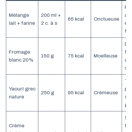
Fo
Mélange
200 ml +
app
65 kcal
Onctueuse
lait + farine
2 c. à s
et
fe
Dé
Fromage
fra
150 g
75 kcal
Moelleuse
blanc 20%
ap
so
Tex
Yaourt grec
plu
250 g
95 kcal
Crémeuse
nature
sa
gr
Sa
Crème
tra