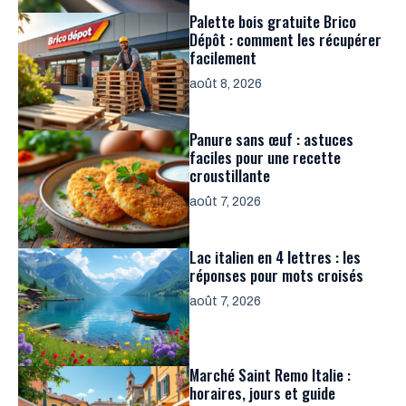
Palette bois gratuite Brico
Dépôt : comment les récupérer
facilement
août 8, 2026
Panure sans œuf : astuces
faciles pour une recette
croustillante
août 7, 2026
Lac italien en 4 lettres : les
réponses pour mots croisés
août 7, 2026
Marché Saint Remo Italie :
horaires, jours et guide