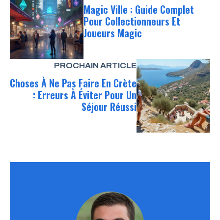
Magic Ville : Guide Complet
Pour Collectionneurs Et
Joueurs Magic
PROCHAIN ARTICLE
Choses À Ne Pas Faire En Crète
: Erreurs À Éviter Pour Un
Séjour Réussi